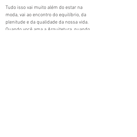
Tudo isso vai muito além do estar na 
moda, vai ao encontro do equilíbrio, da 
plenitude e da qualidade da nossa vida. 
Quando você ama a Arquitetura, quando 
você ama a Moda, você se ama e se 
protege. Esteja presente para essa 
conexão de valores. Esteja presente para 
o seu lar. Cuide, organize, decore.
Permita que a sua CASA demonstre 
todo o carinho, cuidado e amor que você 
tem por você e pelas pessoas que você 
AMA. 