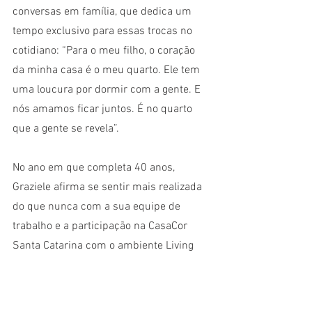
conversas em família, que dedica um 
tempo exclusivo para essas trocas no 
cotidiano: “Para o meu filho, o coração 
da minha casa é o meu quarto. Ele tem 
uma loucura por dormir com a gente. E 
nós amamos ficar juntos. É no quarto 
que a gente se revela”.
No ano em que completa 40 anos, 
Graziele afirma se sentir mais realizada 
do que nunca com a sua equipe de 
trabalho e a participação na CasaCor 
Santa Catarina com o ambiente Living 
da Arquiteta – para ela, a consagração 
do seu trabalho: “Este foi o meu melhor 
ano. Tenho uma equipe que me escuta e 